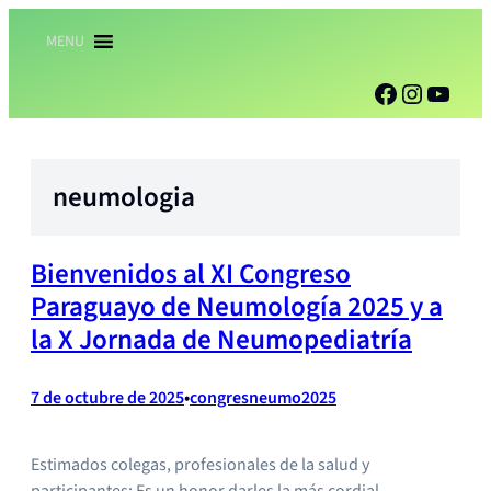
Saltar
MENU
al
contenido
Facebook
Instagr
YouT
neumologia
Bienvenidos al XI Congreso
Paraguayo de Neumología 2025 y a
la X Jornada de Neumopediatría
•
7 de octubre de 2025
congresneumo2025
Estimados colegas, profesionales de la salud y
participantes: Es un honor darles la más cordial